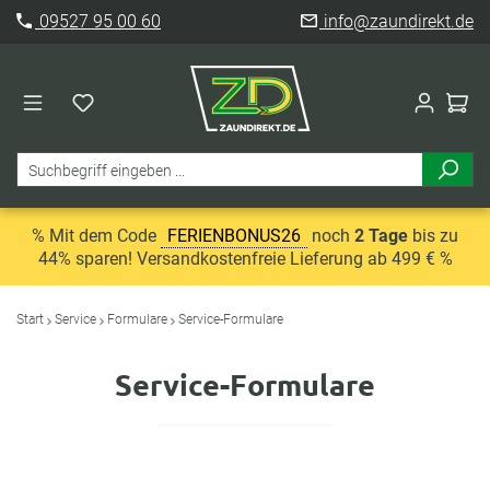
09527 95 00 60
info@zaundirekt.de
% Mit dem Code
FERIENBONUS26
noch
2 Tage
bis zu
44% sparen! Versandkostenfreie Lieferung ab 499 € %
Start
Service
Formulare
Service-Formulare
Service-Formulare