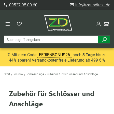
09527 95 00 60
info@zaundirekt.de
% Mit dem Code
FERIENBONUS26
noch
3 Tage
bis zu
44% sparen! Versandkostenfreie Lieferung ab 499 € %
Start
Locinox
Torbeschläge
Zubehör für Schlösser und Anschläge
Zubehör für Schlösser und
Anschläge