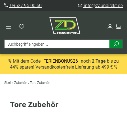
09527 95 00 60
info@zaundirekt.de
% Mit dem Code
FERIENBONUS26
noch
2 Tage
bis zu
44% sparen! Versandkostenfreie Lieferung ab 499 € %
Start
Zubehör
Tore Zubehör
Tore Zubehör