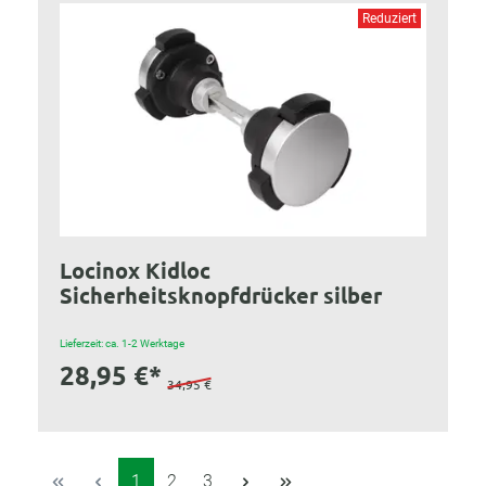
Reduziert
Locinox Kidloc
Sicherheitsknopfdrücker silber
Lieferzeit: ca. 1-2 Werktage
28,95 €*
34,95 €
Seite
Seite
Seite
1
2
3