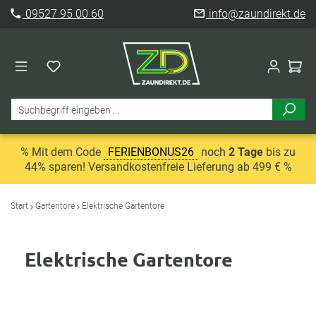
09527 95 00 60
info@zaundirekt.de
% Mit dem Code
FERIENBONUS26
noch
2 Tage
bis zu
44% sparen! Versandkostenfreie Lieferung ab 499 € %
Start
Gartentore
Elektrische Gartentore
Elektrische Gartentore