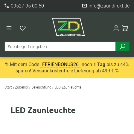
09527 95 00 60
info@zaundirekt.de
% Mit dem Code
FERIENBONUS26
noch
1 Tag
bis zu 44%
sparen! Versandkostenfreie Lieferung ab 499 € %
Start
Zubehör
Beleuchtung
LED Zaunleuchte
LED Zaunleuchte