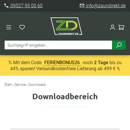
09527 95 00 60
info@zaundirekt.de
% Mit dem Code
FERIENBONUS26
noch
2 Tage
bis zu
44% sparen! Versandkostenfreie Lieferung ab 499 € %
Start
Service
Downloads
Downloadbereich