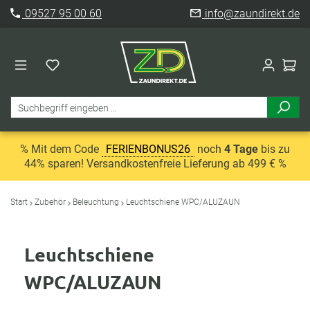
09527 95 00 60
info@zaundirekt.de
% Mit dem Code
FERIENBONUS26
noch
4 Tage
bis zu
44% sparen! Versandkostenfreie Lieferung ab 499 € %
Start
Zubehör
Beleuchtung
Leuchtschiene WPC/ALUZAUN
Leuchtschiene
WPC/ALUZAUN