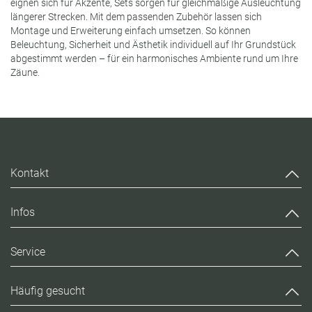
eignen sich für Akzente, Sets sorgen für gleichmäßige Ausleuchtung
längerer Strecken. Mit dem passenden Zubehör lassen sich
Montage und Erweiterung einfach umsetzen. So können
Beleuchtung, Sicherheit und Ästhetik individuell auf Ihr Grundstück
abgestimmt werden – für ein harmonisches Ambiente rund um Ihre
Zäune.
Kontakt
Infos
Service
Häufig gesucht