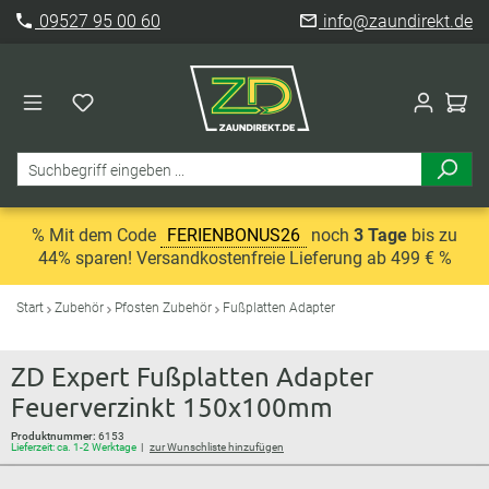
09527 95 00 60
info@zaundirekt.de
% Mit dem Code
FERIENBONUS26
noch
3 Tage
bis zu
44% sparen! Versandkostenfreie Lieferung ab 499 € %
Start
Zubehör
Pfosten Zubehör
Fußplatten Adapter
ZD Expert Fußplatten Adapter
Feuerverzinkt 150x100mm
Produktnummer:
6153
Lieferzeit: ca. 1-2 Werktage
zur Wunschliste hinzufügen