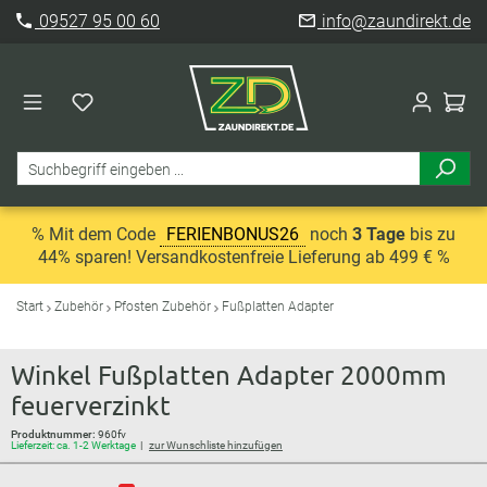
09527 95 00 60
info@zaundirekt.de
% Mit dem Code
FERIENBONUS26
noch
3 Tage
bis zu
44% sparen! Versandkostenfreie Lieferung ab 499 € %
Start
Zubehör
Pfosten Zubehör
Fußplatten Adapter
Winkel Fußplatten Adapter 2000mm
feuerverzinkt
Produktnummer:
960fv
Lieferzeit: ca. 1-2 Werktage
zur Wunschliste hinzufügen