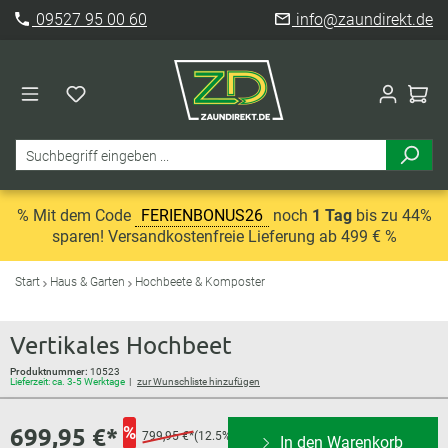
09527 95 00 60
info@zaundirekt.de
% Mit dem Code
FERIENBONUS26
noch
1 Tag
bis zu 44%
sparen! Versandkostenfreie Lieferung ab 499 € %
Start
Haus & Garten
Hochbeete & Komposter
Vertikales Hochbeet
Produktnummer:
10523
Lieferzeit: ca. 3-5 Werktage
zur Wunschliste hinzufügen
699,95 €*
%
799,95 €*
(12.5%
In den Warenkorb