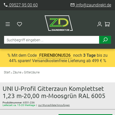
09527 95 00 60
info@zaundirekt.de
% Mit dem Code
FERIENBONUS26
noch
3 Tage
bis zu
44% sparen! Versandkostenfreie Lieferung ab 499 € %
Start
Zäune
Gitterzäune
UNI U-Profil Gitterzaun Komplettset
1,23 m-20,00 m-Moosgrün RAL 6005
Produktnummer:
6551-236
Lieferzeit: ca. 15-20 Werktage
zur Wunschliste hinzufügen