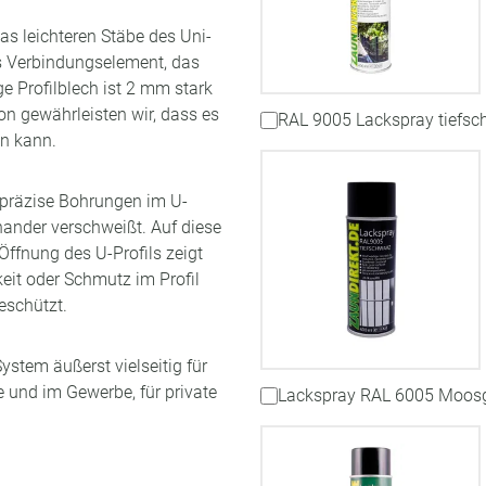
as leichteren Stäbe des Uni-
es Verbindungselement, das
e Profilblech ist 2 mm stark
on gewährleisten wir, dass es
RAL 9005 Lackspray tiefsc
en kann.
 präzise Bohrungen im U-
nander verschweißt. Auf diese
 Öffnung des U-Profils zeigt
eit oder Schmutz im Profil
eschützt.
stem äußerst vielseitig für
 und im Gewerbe, für private
Lackspray RAL 6005 Moos