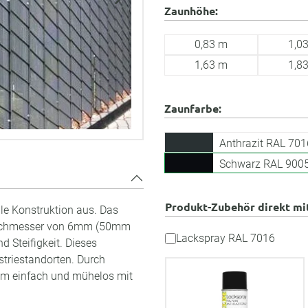
Zaunhöhe:
0,83 m
1,0
1,63 m
1,8
Zaunfarbe:
Anthrazit RAL 701
Schwarz RAL 900
Produkt-Zubehör direkt mi
ile Konstruktion aus. Das
 Durchmesser von 6mm (50mm
Lackspray RAL 7016
 Steifigkeit. Dieses
striestandorten. Durch
em einfach und mühelos mit