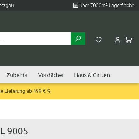
etzgau
über 7000m² Lagerfläche
Zubehör
Vordächer
Haus & Garten
e Lieferung ab 499 € %
AL 9005