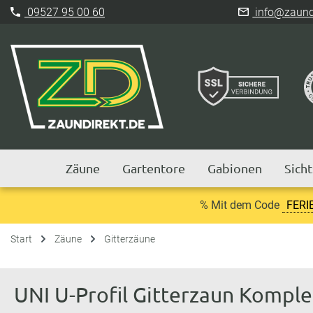
09527 95 00 60
info@zaundi
Zäune
Gartentore
Gabionen
Sich
% Mit dem Code
FERI
Start
Zäune
Gitterzäune
UNI U-Profil Gitterzaun Kompl