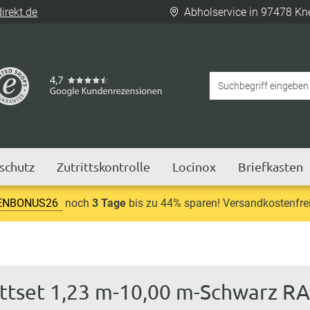
rekt.de
Abholservice in 97478 Kn
tschutz
Zutrittskontrolle
Locinox
Briefkasten
ENBONUS26
noch
3 Tage
bis zu 44% sparen! Versandkostenfrei
ettset 1,23 m-10,00 m-Schwarz R