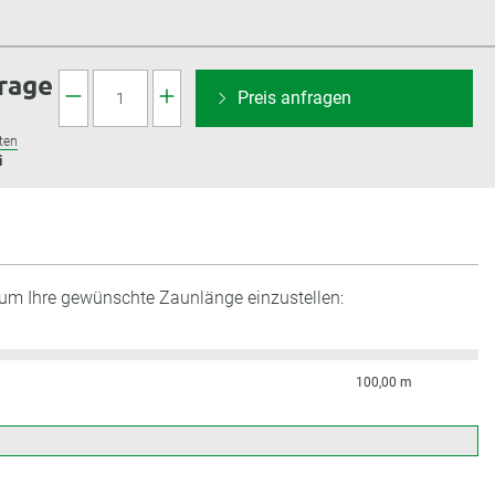
frage
Preis anfragen
ten
i
 um Ihre gewünschte Zaunlänge einzustellen:
100,00 m