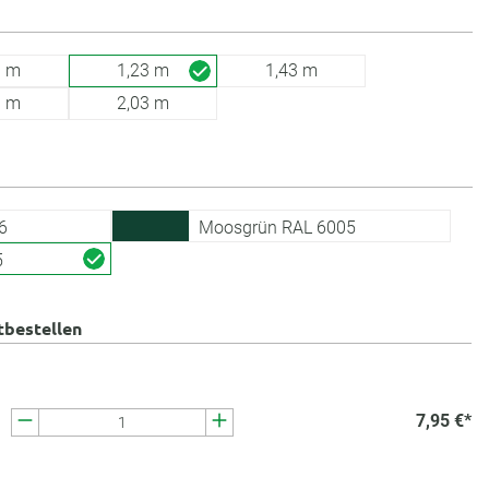
3 m
1,23 m
1,43 m
3 m
2,03 m
6
Moosgrün RAL 6005
5
tbestellen
7,95 €*