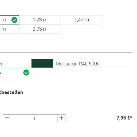
3 m
1,23 m
1,43 m
3 m
2,03 m
6
Moosgrün RAL 6005
5
tbestellen
7,95 €*