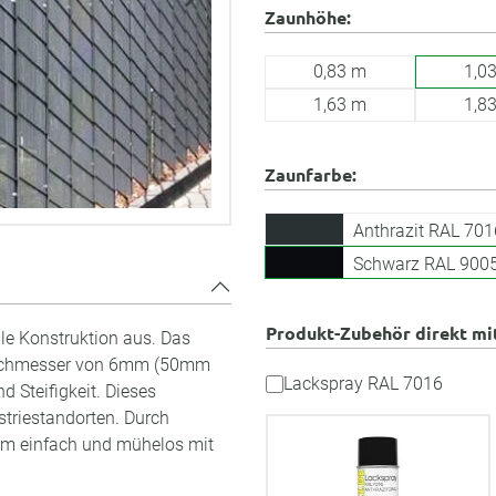
Zaunhöhe:
0,83 m
1,0
1,63 m
1,8
Zaunfarbe:
Anthrazit RAL 701
Schwarz RAL 900
Produkt-Zubehör direkt mi
ile Konstruktion aus. Das
 Durchmesser von 6mm (50mm
Lackspray RAL 7016
 Steifigkeit. Dieses
striestandorten. Durch
em einfach und mühelos mit