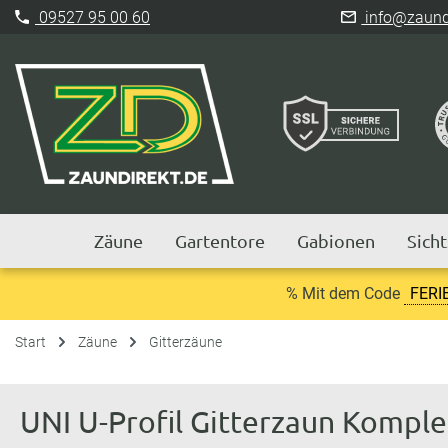
09527 95 00 60
info@zaundi
Zäune
Gartentore
Gabionen
Sich
% Mit dem Code
FERI
Start
Zäune
Gitterzäune
UNI U-Profil Gitterzaun Kompl