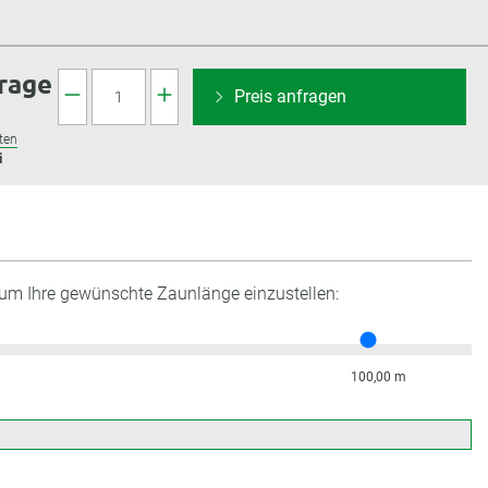
frage
Preis anfragen
ten
i
 um Ihre gewünschte Zaunlänge einzustellen:
100,00 m