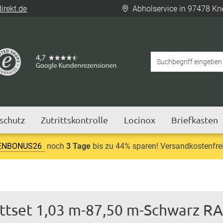
rekt.de
Abholservice in 97478 Kn
tschutz
Zutrittskontrolle
Locinox
Briefkasten
ENBONUS26
noch
3 Tage
bis zu 44% sparen! Versandkostenfrei
ettset 1,03 m-87,50 m-Schwarz R