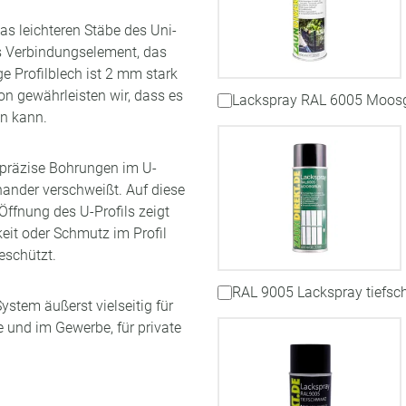
as leichteren Stäbe des Uni-
es Verbindungselement, das
e Profilblech ist 2 mm stark
on gewährleisten wir, dass es
Lackspray RAL 6005 Moos
en kann.
 präzise Bohrungen im U-
nander verschweißt. Auf diese
 Öffnung des U-Profils zeigt
eit oder Schmutz im Profil
eschützt.
RAL 9005 Lackspray tiefsc
stem äußerst vielseitig für
 und im Gewerbe, für private