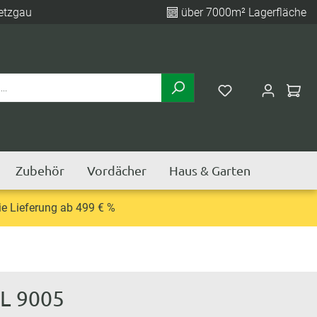
etzgau
über 7000m² Lagerfläche
Zubehör
Vordächer
Haus & Garten
e Lieferung ab 499 € %
AL 9005