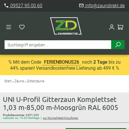
09527 95 00 60
info@zaundirekt.de
% Mit dem Code
FERIENBONUS26
noch
2 Tage
bis zu
44% sparen! Versandkostenfreie Lieferung ab 499 € %
Start
Zäune
Gitterzäune
UNI U-Profil Gitterzaun Komplettset
1,03 m-85,00 m-Moosgrün RAL 6005
Produktnummer:
6551-203
Lieferzeit: ca. 15-20 Werktage
zur Wunschliste hinzufügen