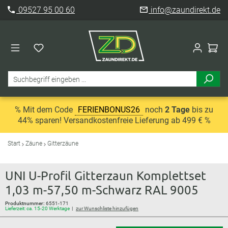
09527 95 00 60
info@zaundirekt.de
% Mit dem Code
FERIENBONUS26
noch
2 Tage
bis zu
44% sparen! Versandkostenfreie Lieferung ab 499 € %
Start
Zäune
Gitterzäune
UNI U-Profil Gitterzaun Komplettset
1,03 m-57,50 m-Schwarz RAL 9005
Produktnummer:
6551-171
Lieferzeit: ca. 15-20 Werktage
zur Wunschliste hinzufügen