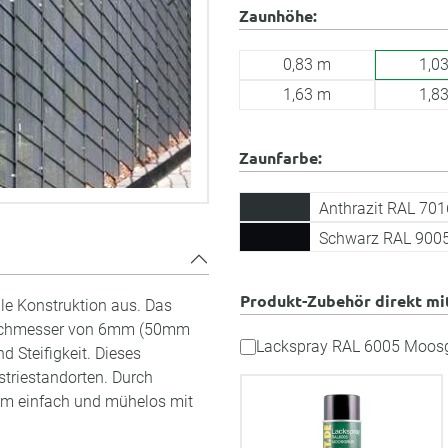
Zaunhöhe:
0,83 m
1,0
1,63 m
1,8
Zaunfarbe:
Anthrazit RAL 701
Schwarz RAL 900
Produkt-Zubehör direkt mi
ile Konstruktion aus. Das
 Durchmesser von 6mm (50mm
Lackspray RAL 6005 Moos
 Steifigkeit. Dieses
striestandorten. Durch
em einfach und mühelos mit