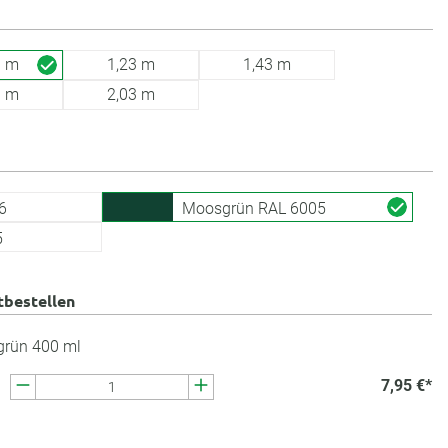
3 m
1,23 m
1,43 m
3 m
2,03 m
6
Moosgrün RAL 6005
5
tbestellen
grün 400 ml
7,95 €*