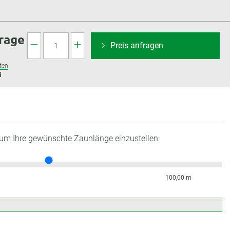
frage
Preis anfragen
ten
i
 um Ihre gewünschte Zaunlänge einzustellen:
100,00 m