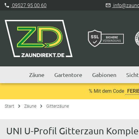
09527 95 00 60
info@zaundi
Zäune
Gartentore
Gabionen
Sich
% Mit dem Code
FERI
Start
Zäune
Gitterzäune
UNI U-Profil Gitterzaun Kompl