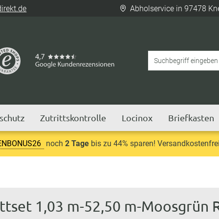
rekt.de
Abholservice in 97478 Kn
tschutz
Zutrittskontrolle
Locinox
Briefkasten
ENBONUS26
noch
2 Tage
bis zu 44% sparen! Versandkostenfrei
ettset 1,03 m-52,50 m-Moosgrün