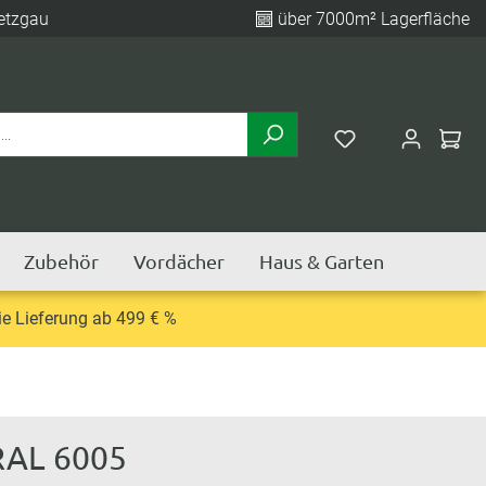
etzgau
über 7000m² Lagerfläche
Zubehör
Vordächer
Haus & Garten
e Lieferung ab 499 € %
 RAL 6005