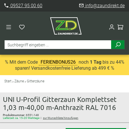
09527 95 00 60
info@zaundirekt.de
% Mit dem Code
FERIENBONUS26
noch
1 Tag
bis zu 44%
sparen! Versandkostenfreie Lieferung ab 499 € %
Start
Zäune
Gitterzäune
UNI U-Profil Gitterzaun Komplettset
1,03 m-40,00 m-Anthrazit RAL 7016
Produktnummer:
6551-148
Lieferzeit: ca. 15-20 Werktage
zur Wunschliste hinzufügen