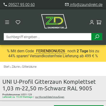
09527 95 00 60
info@zaundirekt.de
% Mit dem Code
FERIENBONUS26
noch
2 Tage
bis zu
44% sparen! Versandkostenfreie Lieferung ab 499 € %
Start
Zäune
Gitterzäune
UNI U-Profil Gitterzaun Komplettset
1,03 m-22,50 m-Schwarz RAL 9005
Produktnummer:
6551-129
Lieferzeit: ca. 15-20 Werktage
zur Wunschliste hinzufügen