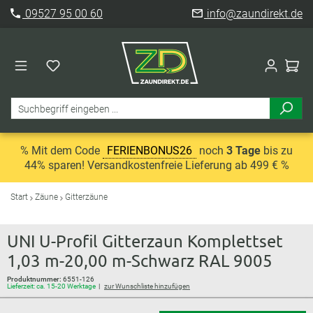
09527 95 00 60
info@zaundirekt.de
% Mit dem Code
FERIENBONUS26
noch
3 Tage
bis zu
44% sparen! Versandkostenfreie Lieferung ab 499 € %
Start
Zäune
Gitterzäune
UNI U-Profil Gitterzaun Komplettset
1,03 m-20,00 m-Schwarz RAL 9005
Produktnummer:
6551-126
Lieferzeit: ca. 15-20 Werktage
zur Wunschliste hinzufügen