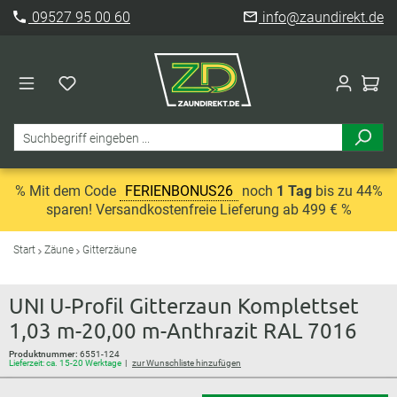
09527 95 00 60
info@zaundirekt.de
% Mit dem Code
FERIENBONUS26
noch
1 Tag
bis zu 44%
sparen! Versandkostenfreie Lieferung ab 499 € %
Start
Zäune
Gitterzäune
UNI U-Profil Gitterzaun Komplettset
1,03 m-20,00 m-Anthrazit RAL 7016
Produktnummer:
6551-124
Lieferzeit: ca. 15-20 Werktage
zur Wunschliste hinzufügen