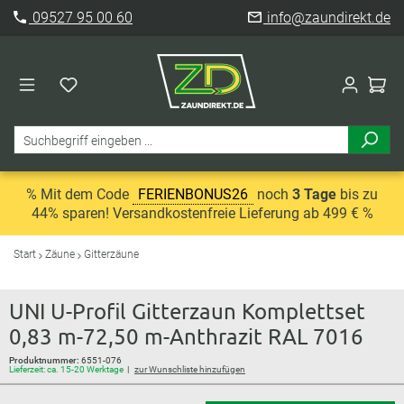
09527 95 00 60
info@zaundirekt.de
% Mit dem Code
FERIENBONUS26
noch
3 Tage
bis zu
44% sparen! Versandkostenfreie Lieferung ab 499 € %
Start
Zäune
Gitterzäune
UNI U-Profil Gitterzaun Komplettset
0,83 m-72,50 m-Anthrazit RAL 7016
Produktnummer:
6551-076
Lieferzeit: ca. 15-20 Werktage
zur Wunschliste hinzufügen