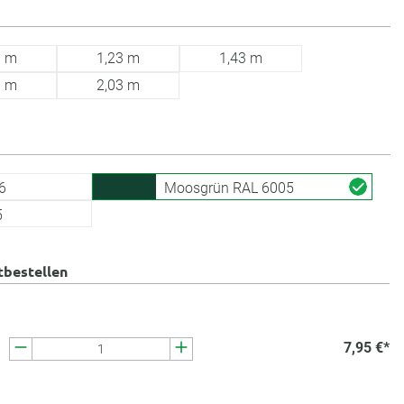
3 m
1,23 m
1,43 m
3 m
2,03 m
6
Moosgrün RAL 6005
5
tbestellen
7,95 €*