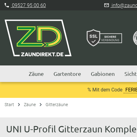
09527 95 00 60
info@zaundi
Zäune
Gartentore
Gabionen
Sich
% Mit dem Code
FERI
Start
Zäune
Gitterzäune
UNI U-Profil Gitterzaun Kompl