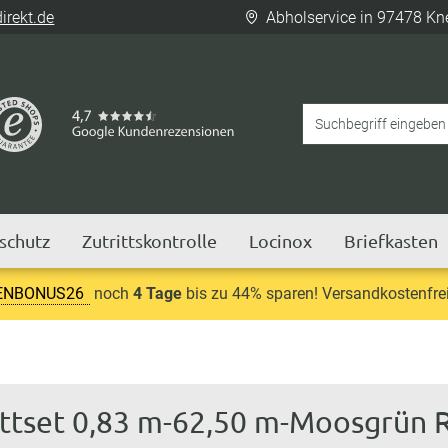
rekt.de
Abholservice in 97478 Kn
tschutz
Zutrittskontrolle
Locinox
Briefkasten
ENBONUS26
noch
4 Tage
bis zu 44% sparen! Versandkostenfrei
ettset 0,83 m-62,50 m-Moosgrün