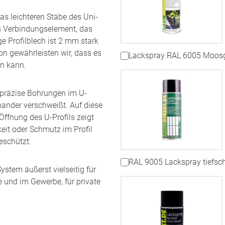
as leichteren Stäbe des Uni-
es Verbindungselement, das
e Profilblech ist 2 mm stark
on gewährleisten wir, dass es
Lackspray RAL 6005 Moos
en kann.
 präzise Bohrungen im U-
nander verschweißt. Auf diese
 Öffnung des U-Profils zeigt
eit oder Schmutz im Profil
eschützt.
RAL 9005 Lackspray tiefsc
stem äußerst vielseitig für
 und im Gewerbe, für private