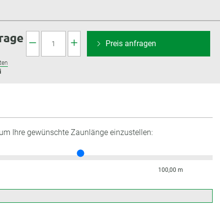
frage
Preis anfragen
ten
i
 um Ihre gewünschte Zaunlänge einzustellen:
100,00 m