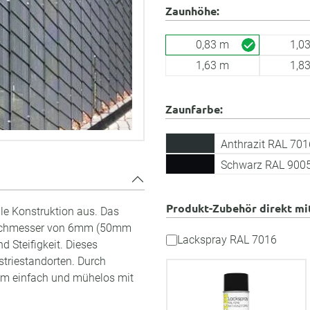
Zaunhöhe:
0,83 m
1,0
1,63 m
1,8
Zaunfarbe:
Anthrazit RAL 701
Schwarz RAL 900
Produkt-Zubehör direkt mi
ile Konstruktion aus. Das
 Durchmesser von 6mm (50mm
Lackspray RAL 7016
 Steifigkeit. Dieses
striestandorten. Durch
em einfach und mühelos mit