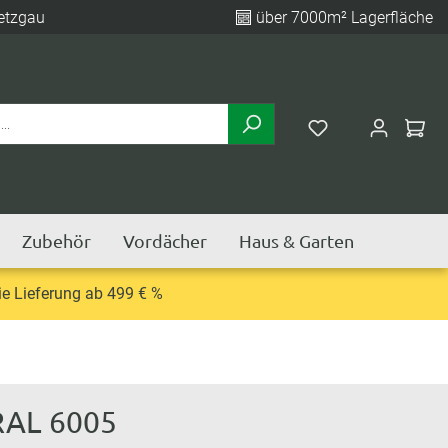
etzgau
über 7000m² Lagerfläche
Zubehör
Vordächer
Haus & Garten
e Lieferung ab 499 € %
 RAL 6005