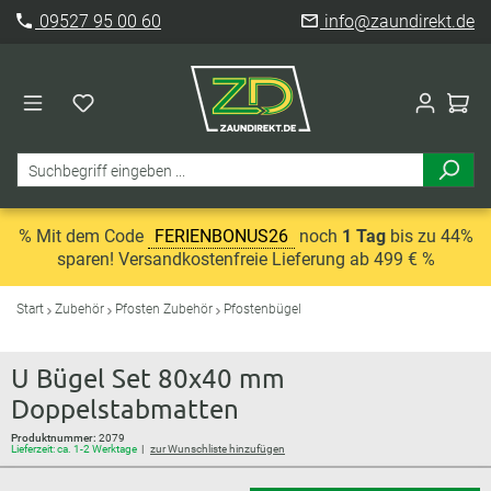
09527 95 00 60
info@zaundirekt.de
% Mit dem Code
FERIENBONUS26
noch
1 Tag
bis zu 44%
sparen! Versandkostenfreie Lieferung ab 499 € %
Start
Zubehör
Pfosten Zubehör
Pfostenbügel
U Bügel Set 80x40 mm
Doppelstabmatten
Produktnummer:
2079
Lieferzeit: ca. 1-2 Werktage
zur Wunschliste hinzufügen