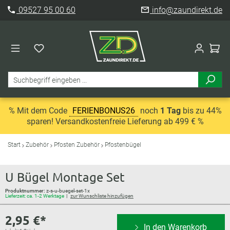
09527 95 00 60
info@zaundirekt.de
% Mit dem Code
FERIENBONUS26
noch
1 Tag
bis zu 44%
sparen! Versandkostenfreie Lieferung ab 499 € %
Start
Zubehör
Pfosten Zubehör
Pfostenbügel
U Bügel Montage Set
Produktnummer:
z-s-u-buegel-set-1x
Lieferzeit: ca. 1-2 Werktage
zur Wunschliste hinzufügen
2,95 €*
In den Warenkorb