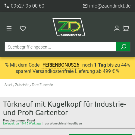
09527 95 00 60
info@zaundirekt.de
% Mit dem Code
FERIENBONUS26
noch
1 Tag
bis zu 44%
sparen! Versandkostenfreie Lieferung ab 499 € %
Start
Zubehör
Tore Zubehör
Türknauf mit Kugelkopf für Industrie-
und Profi Gartentor
Produktnummer:
Knauf
Lieferzeit: ca. 10-15 Werktage
zur Wunschliste hinzufügen