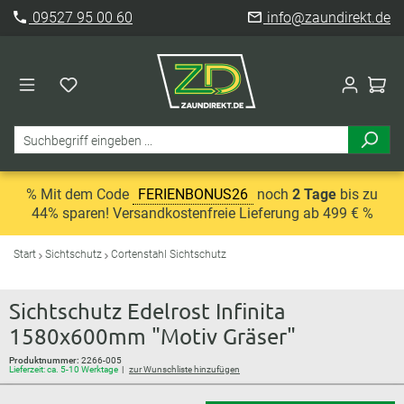
09527 95 00 60
info@zaundirekt.de
% Mit dem Code
FERIENBONUS26
noch
2 Tage
bis zu
44% sparen! Versandkostenfreie Lieferung ab 499 € %
Start
Sichtschutz
Cortenstahl Sichtschutz
Sichtschutz Edelrost Infinita
1580x600mm "Motiv Gräser"
Produktnummer:
2266-005
Lieferzeit: ca. 5-10 Werktage
zur Wunschliste hinzufügen