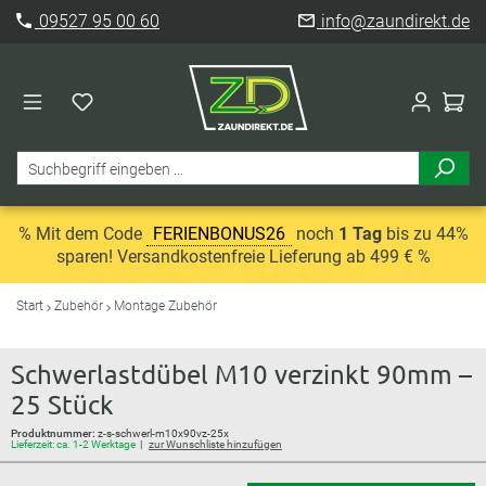
09527 95 00 60
info@zaundirekt.de
% Mit dem Code
FERIENBONUS26
noch
1 Tag
bis zu 44%
sparen! Versandkostenfreie Lieferung ab 499 € %
Start
Zubehör
Montage Zubehör
Schwerlastdübel M10 verzinkt 90mm –
25 Stück
Produktnummer:
z-s-schwerl-m10x90vz-25x
Lieferzeit: ca. 1-2 Werktage
zur Wunschliste hinzufügen