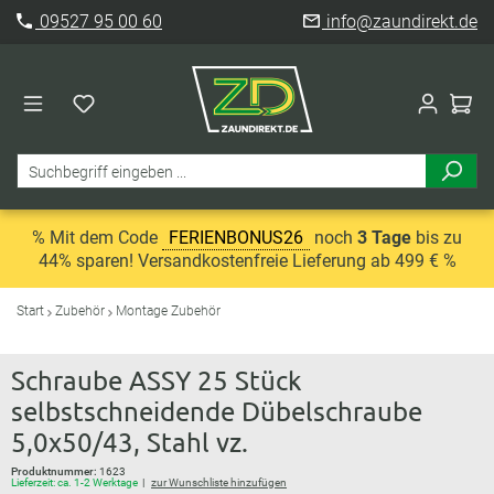
09527 95 00 60
info@zaundirekt.de
% Mit dem Code
FERIENBONUS26
noch
3 Tage
bis zu
44% sparen! Versandkostenfreie Lieferung ab 499 € %
Start
Zubehör
Montage Zubehör
Schraube ASSY 25 Stück
selbstschneidende Dübelschraube
5,0x50/43, Stahl vz.
Produktnummer:
1623
Lieferzeit: ca. 1-2 Werktage
zur Wunschliste hinzufügen