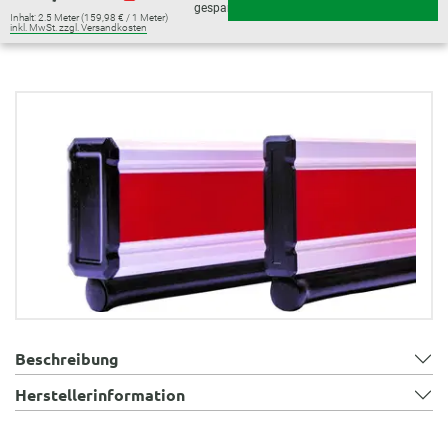
gespart)
Inhalt:
2.5 Meter
(159,98 € / 1 Meter)
inkl. MwSt. zzgl. Versandkosten
Bildergalerie überspringen
Beschreibung
Herstellerinformation