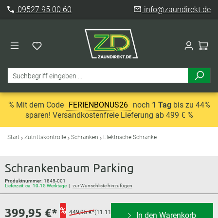
09527 95 00 60
info@zaundirekt.de
% Mit dem Code
FERIENBONUS26
noch
1 Tag
bis zu 44%
sparen! Versandkostenfreie Lieferung ab 499 € %
Start
Zutrittskontrolle
Schranken
Elektrische Schranke
Schrankenbaum Parking
Produktnummer:
1845-001
Lieferzeit: ca. 10-15 Werktage
zur Wunschliste hinzufügen
399,95 €*
%
449,95 €*
(11.11%
In den Warenkorb