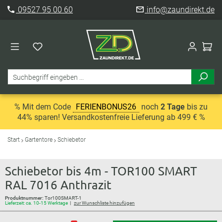
09527 95 00 60
info@zaundirekt.de
% Mit dem Code
FERIENBONUS26
noch
2 Tage
bis zu
44% sparen! Versandkostenfreie Lieferung ab 499 € %
Start
Gartentore
Schiebetor
Schiebetor bis 4m - TOR100 SMART
RAL 7016 Anthrazit
Produktnummer:
Tor100SMART-1
Lieferzeit: ca. 10-15 Werktage
zur Wunschliste hinzufügen