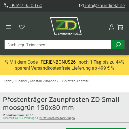
09527 95 00 60
info@zaundirekt.de
% Mit dem Code
FERIENBONUS26
noch
1 Tag
bis zu 44%
sparen! Versandkostenfreie Lieferung ab 499 € %
Start
Zubehör
Pfosten Zubehör
Fußplatten Adapter
Pfostenträger Zaunpfosten ZD-Small
moosgrün 150x80 mm
Produktnummer:
4677
Lieferzeit: ca. 1-2 Werktage
zur Wunschliste hinzufügen