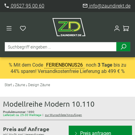
09527 95 00 60
info@zaundirekt.de
% Mit dem Code
FERIENBONUS26
noch
3 Tage
bis zu
44% sparen! Versandkostenfreie Lieferung ab 499 € %
Start
Zäune
Design Zäune
Modellreihe Modern 10.110
Produktnummer:
1890
Lieferzeit: ca. 25-30 Werktage
zur Wunschliste hinzufügen
Preis auf Anfrage
Preis anfragen
inkl. MwSt. zzgl. Versandkosten