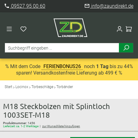
09527 95 00 60
info@zaundirekt.de
% Mit dem Code
FERIENBONUS26
noch
1 Tag
bis zu 44%
sparen! Versandkostenfreie Lieferung ab 499 € %
Start
Locinox
Torbeschläge
Torbänder
M18 Steckbolzen mit Splintloch
1003SET-M18
Produktnummer:
1456
Lieferzeit: ca. 1-2 Werktage
zur Wunschliste hinzufügen