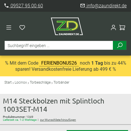
09527 95 00 60
info@zaundirekt.de
% Mit dem Code
FERIENBONUS26
noch
1 Tag
bis zu 44%
sparen! Versandkostenfreie Lieferung ab 499 € %
Start
Locinox
Torbeschläge
Torbänder
M14 Steckbolzen mit Splintloch
1003SET-M14
Produktnummer:
1349
Lieferzeit: ca. 1-2 Werktage
zur Wunschliste hinzufügen