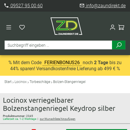
09527 95 00 60
info@zaundirekt.de
% Mit dem Code
FERIENBONUS26
noch
2 Tage
bis zu
44% sparen! Versandkostenfreie Lieferung ab 499 € %
Start
Locinox
Torbeschläge
Bolzen-Stangenriegel
Locinox verriegelbarer
Bolzenstangenriegel Keydrop silber
Produktnummer:
2345
Lieferzeit: ca. 1-2 Werktage
zur Wunschliste hinzufügen