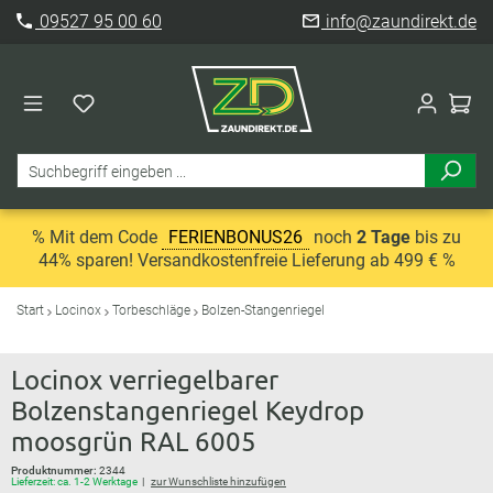
09527 95 00 60
info@zaundirekt.de
% Mit dem Code
FERIENBONUS26
noch
2 Tage
bis zu
44% sparen! Versandkostenfreie Lieferung ab 499 € %
Start
Locinox
Torbeschläge
Bolzen-Stangenriegel
Locinox verriegelbarer
Bolzenstangenriegel Keydrop
moosgrün RAL 6005
Produktnummer:
2344
Lieferzeit: ca. 1-2 Werktage
zur Wunschliste hinzufügen