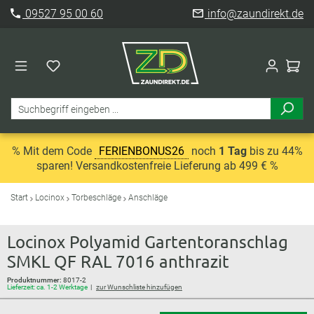
09527 95 00 60
info@zaundirekt.de
% Mit dem Code
FERIENBONUS26
noch
1 Tag
bis zu 44%
sparen! Versandkostenfreie Lieferung ab 499 € %
Start
Locinox
Torbeschläge
Anschläge
Locinox Polyamid Gartentoranschlag
SMKL QF RAL 7016 anthrazit
Produktnummer:
8017-2
Lieferzeit: ca. 1-2 Werktage
zur Wunschliste hinzufügen