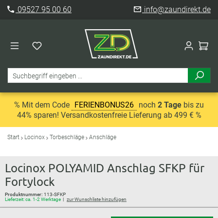
09527 95 00 60
info@zaundirekt.de
% Mit dem Code
FERIENBONUS26
noch
2 Tage
bis zu
44% sparen! Versandkostenfreie Lieferung ab 499 € %
Start
Locinox
Torbeschläge
Anschläge
Locinox POLYAMID Anschlag SFKP für
Fortylock
Produktnummer:
113-SFKP
Lieferzeit: ca. 1-2 Werktage
zur Wunschliste hinzufügen