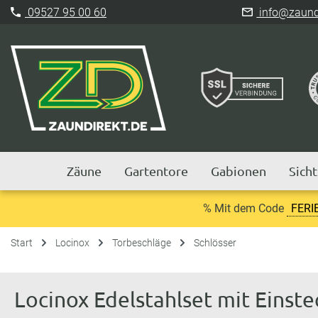
09527 95 00 60
info@zaundi
Zäune
Gartentore
Gabionen
Sich
% Mit dem Code
FERI
Start
Locinox
Torbeschläge
Schlösser
Locinox Edelstahlset mit Einst