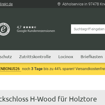
rekt.de
Abholservice in 97478 Kn
tschutz
Zutrittskontrolle
Locinox
Briefkasten
ENBONUS26
noch
3 Tage
bis zu 44% sparen! Versandkostenfrei
eckschloss H-Wood für Holztore