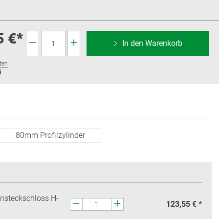
5 €*
In den Warenkorb
ten
i
80mm Profilzylinder
insteckschloss H-
123,55 € *