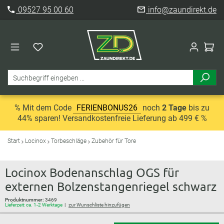
09527 95 00 60
info@zaundirekt.de
% Mit dem Code
FERIENBONUS26
noch
2 Tage
bis zu
44% sparen! Versandkostenfreie Lieferung ab 499 € %
Start
Locinox
Torbeschläge
Zubehör für Tore
Locinox Bodenanschlag OGS für
externen Bolzenstangenriegel schwarz
Produktnummer:
3469
Lieferzeit: ca. 1-2 Werktage
zur Wunschliste hinzufügen