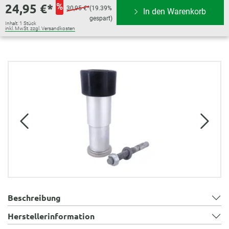
24,95 €*
%
30,95 €*
(19.39%
In den Warenkorb
gespart)
Inhalt:
1 Stück
inkl. MwSt. zzgl. Versandkosten
Bildergalerie überspringen
Beschreibung
Herstellerinformation