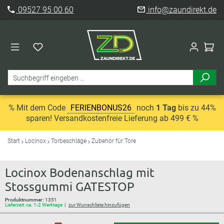
09527 95 00 60
info@zaundirekt.de
% Mit dem Code
FERIENBONUS26
noch
1 Tag
bis zu 44%
sparen! Versandkostenfreie Lieferung ab 499 € %
Start
Locinox
Torbeschläge
Zubehör für Tore
Locinox Bodenanschlag mit
Stossgummi GATESTOP
Produktnummer:
1351
Lieferzeit: ca. 1-2 Werktage
zur Wunschliste hinzufügen