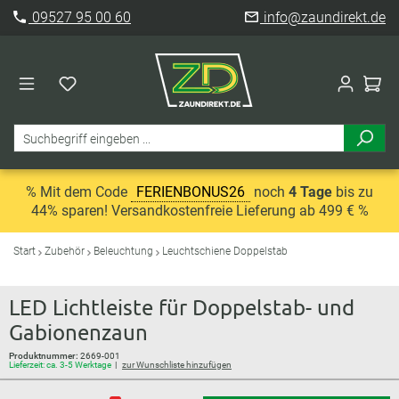
09527 95 00 60
info@zaundirekt.de
% Mit dem Code
FERIENBONUS26
noch
4 Tage
bis zu
44% sparen! Versandkostenfreie Lieferung ab 499 € %
Start
Zubehör
Beleuchtung
Leuchtschiene Doppelstab
LED Lichtleiste für Doppelstab- und
Gabionenzaun
Produktnummer:
2669-001
Lieferzeit: ca. 3-5 Werktage
zur Wunschliste hinzufügen