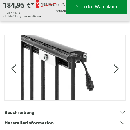
184,95 €*
%
199,95 €*
(7.5%
In den Warenkorb
gespart)
Inhalt:
1 Stück
inkl. MwSt. zzgl. Versandkosten
Bildergalerie überspringen
Beschreibung
Herstellerinformation