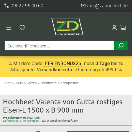
09527 95 00 60
info@zaundirekt.de
% Mit dem Code
FERIENBONUS26
noch
3 Tage
bis zu
44% sparen! Versandkostenfreie Lieferung ab 499 € %
Start
Haus & Garten
Hochbeete & Komposter
Hochbeet Valenta von Gutta rostiges
Eisen-L 1500 x B 900 mm
Produktnummer:
8921-005
Lieferzeit: ca. 5-10 Werktage
zur Wunschliste hinzufügen