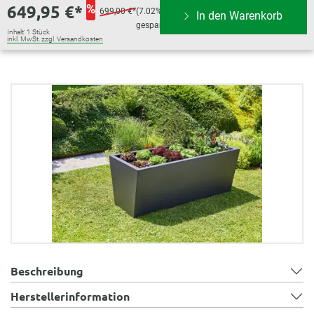
649,95 €*
%
699,00 €*
(7.02%
In den Warenkorb
gespart)
Inhalt:
1 Stück
inkl. MwSt. zzgl. Versandkosten
Bildergalerie überspringen
Beschreibung
Herstellerinformation