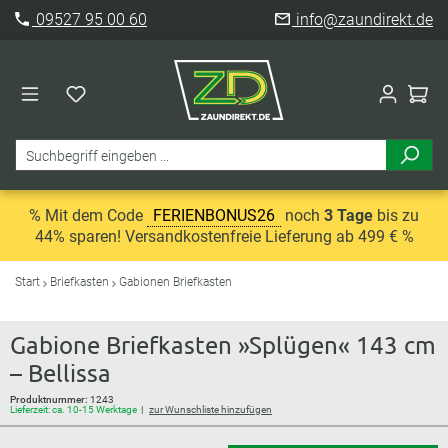
09527 95 00 60
info@zaundirekt.de
% Mit dem Code
FERIENBONUS26
noch
3 Tage
bis zu
44% sparen! Versandkostenfreie Lieferung ab 499 € %
Start
Briefkasten
Gabionen Briefkasten
Gabione Briefkasten »Splügen« 143 cm
– Bellissa
Produktnummer:
1243
Lieferzeit: ca. 10-15 Werktage
zur Wunschliste hinzufügen