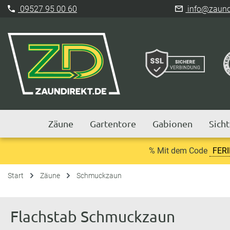
09527 95 00 60
info@zaundi
Zäune
Gartentore
Gabionen
Sich
% Mit dem Code
FER
Start
Zäune
Schmuckzaun
Flachstab Schmuckzaun