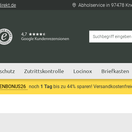
rekt.de
Abholservice in 97478 Kn
tschutz
Zutrittskontrolle
Locinox
Briefkasten
IENBONUS26
noch
1 Tag
bis zu 44% sparen! Versandkostenfrei