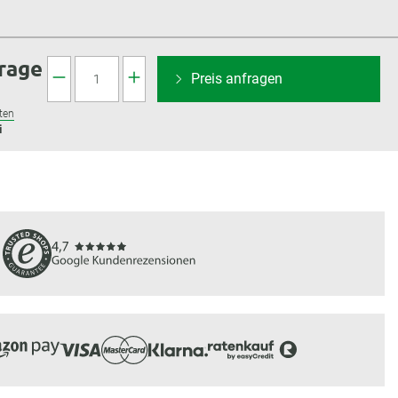
frage
Preis anfragen
ten
i