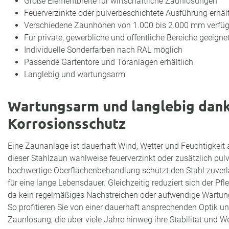
Große Elementbreite für wirtschaftliche Zaunlösungen
Feuerverzinkte oder pulverbeschichtete Ausführung erhält
Verschiedene Zaunhöhen von 1.000 bis 2.000 mm verfü
Für private, gewerbliche und öffentliche Bereiche geeigne
Individuelle Sonderfarben nach RAL möglich
Passende Gartentore und Toranlagen erhältlich
Langlebig und wartungsarm
Wartungsarm und langlebig dan
Korrosionsschutz
Eine Zaunanlage ist dauerhaft Wind, Wetter und Feuchtigkeit 
dieser Stahlzaun wahlweise feuerverzinkt oder zusätzlich pulve
hochwertige Oberflächenbehandlung schützt den Stahl zuverlä
für eine lange Lebensdauer. Gleichzeitig reduziert sich der 
da kein regelmäßiges Nachstreichen oder aufwendige Wartungs
So profitieren Sie von einer dauerhaft ansprechenden Optik un
Zaunlösung, die über viele Jahre hinweg ihre Stabilität und We