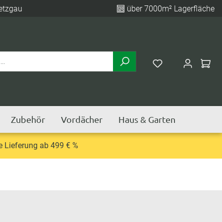
etzgau
über 7000m² Lagerfläche
Zubehör
Vordächer
Haus & Garten
e Lieferung ab 499 € %