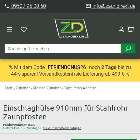
09527 95 00 60
info@zaundirekt.de
% Mit dem Code
FERIENBONUS26
noch
2 Tage
bis zu
44% sparen! Versandkostenfreie Lieferung ab 499 € %
Start
Zubehör
Pfosten Zubehör
Fußplatten Adapter
Einschlaghülse 910mm für Stahlrohr
Zaunpfosten
Produktnummer:
5387
Lieferzeit: ca. 1-2 Werktage
zur Wunschliste hinzufügen