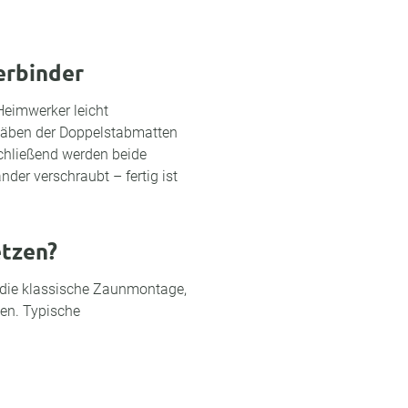
erbinder
Heimwerker leicht
stäben der Doppelstabmatten
schließend werden beide
nder verschraubt – fertig ist
etzen?
r die klassische Zaunmontage,
en. Typische