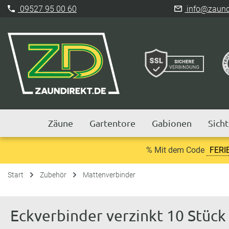
09527 95 00 60
info@zaundi
Zäune
Gartentore
Gabionen
Sich
% Mit dem Code
FERI
Start
Zubehör
Mattenverbinder
Eckverbinder verzinkt 10 Stück