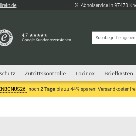
rekt.de
Abholservice in 97478 Kn
tschutz
Zutrittskontrolle
Locinox
Briefkasten
ENBONUS26
noch
2 Tage
bis zu 44% sparen! Versandkostenfrei