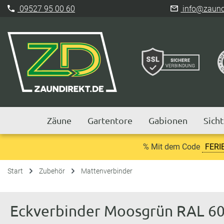
09527 95 00 60
info@zaundi
Zäune
Gartentore
Gabionen
Sich
% Mit dem Code
FERI
Start
Zubehör
Mattenverbinder
Eckverbinder Moosgrün RAL 60