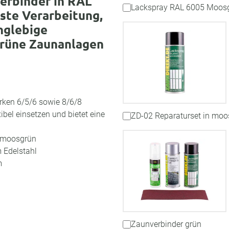
erbinder in RAL
Lackspray RAL 6005 Moos
ste Verarbeitung,
nglebige
grüne Zaunanlagen
ärken 6/5/6 sowie 8/6/8
ibel einsetzen und bietet eine
ZD-02 Reparaturset in moo
5 moosgrün
 Edelstahl
m
Zaunverbinder grün