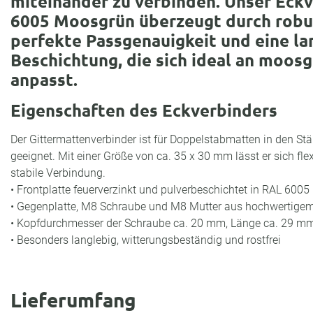
miteinander zu verbinden. Unser Eckv
6005 Moosgrün überzeugt durch robu
perfekte Passgenauigkeit und eine la
Beschichtung, die sich ideal an moos
anpasst.
Eigenschaften des Eckverbinders
Der Gittermattenverbinder ist für Doppelstabmatten in den St
geeignet. Mit einer Größe von ca. 35 x 30 mm lässt er sich flex
stabile Verbindung.
• Frontplatte feuerverzinkt und pulverbeschichtet in RAL 600
• Gegenplatte, M8 Schraube und M8 Mutter aus hochwertigem
• Kopfdurchmesser der Schraube ca. 20 mm, Länge ca. 29 m
• Besonders langlebig, witterungsbeständig und rostfrei
Lieferumfang