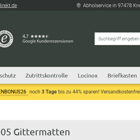
rekt.de
Abholservice in 97478 Kn
tschutz
Zutrittskontrolle
Locinox
Briefkasten
ENBONUS26
noch
3 Tage
bis zu 44% sparen! Versandkostenfrei
05 Gittermatten