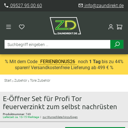
09527 95 00 60
info@zaundirekt.de
% Mit dem Code
FERIENBONUS26
noch
1 Tag
bis zu 44%
sparen! Versandkostenfreie Lieferung ab 499 € %
Start
Zubehör
Tore Zubehör
E-Öffner Set für Profi Tor
feuerverzinkt zum selbst nachrüsten
Produktnummer:
749
Lieferzeit: ca. 10-15 Werktage
zur Wunschliste hinzufügen