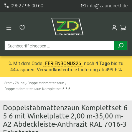
09527 95 00 60
info@zaundirekt.de
% Mit dem Code
FERIENBONUS26
noch
4 Tage
bis zu
44% sparen! Versandkostenfreie Lieferung ab 499 € %
Start
Zäune
Doppelstabmattenzaun
Doppelstabmattenzaun Komplettset 6 5 6
Doppelstabmattenzaun Komplettset 6
5 6 mit Winkelplatte 2,00 m-35,00 m-
A2 Abdeckleiste-Anthrazit RAL 7016-3