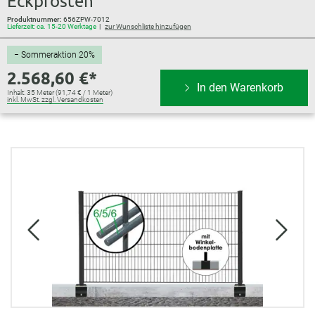
Eckpfosten
Produktnummer:
656ZPW-7012
Lieferzeit: ca. 15-20 Werktage
zur Wunschliste hinzufügen
− Sommeraktion 20%
2.568,60 €*
In den Warenkorb
Inhalt:
35 Meter
(91,74 € / 1 Meter)
inkl. MwSt. zzgl. Versandkosten
Bildergalerie überspringen